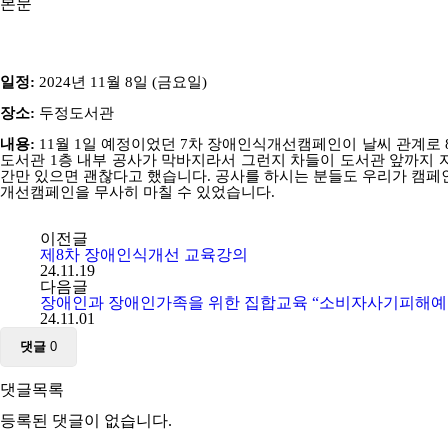
본문
일정
:
2024
년
11
월
8
일 (금요일)
장소
:
두정도서관
내용
:
11
월
1
일 예정이었던
7
차 장애인식개선캠페인이 날씨 관계로
도서관
1
층 내부 공사가 막바지라서 그런지 차들이 도서관 앞까지
간만 있으면 괜찮다고 했습니다
.
공사를 하시는 분들도 우리가 캠페
개선캠페인을 무사히 마칠 수 있었습니다
.
이전글
제8차 장애인식개선 교육강의
24.11.19
다음글
장애인과 장애인가족을 위한 집합교육 “소비자사기피해예
24.11.01
댓글
0
댓글목록
등록된 댓글이 없습니다.